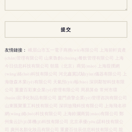
友情鏈接：
峨眉山市五一電子商務(wù)有限公司
上海前軒資產
(chǎn)管理有限公司
山東魯創(chuàng)餐飲管理有限公司
上海
今日信息科技有限公司
朝晨（北京）商貿(mào)
上海葭撲網
(wǎng)絡(luò)科技有限公司
河北鑫冀試驗(yàn)儀器有限公司
上
海微森木業(yè)有限公司
天氣預(yù)報(bào)
深圳鄰智科技有限
公司
重慶百彩東企業(yè)管理有限公司
周易算命
常州市環
(huán)宙凈化制品有限公司
廈門鼎擎企業(yè)管理咨詢有限公司
山東匯聚重工科技有限公司
深圳放飛科技有限公司
上海飛名祥
網(wǎng)絡(luò)科技有限公司
上海鈴瀾商貿(mào)有限公司
鄭
州集云計(jì)算機(jī)科技有限公司
北京承優(yōu)諾科技有限公
司
廣州名顏化妝品有限公司
重慶百佳辰信息科技有限公司
龍